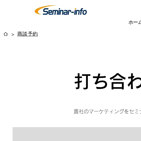
ホー
商談予約
>
打ち合
​貴社のマーケティングをセ