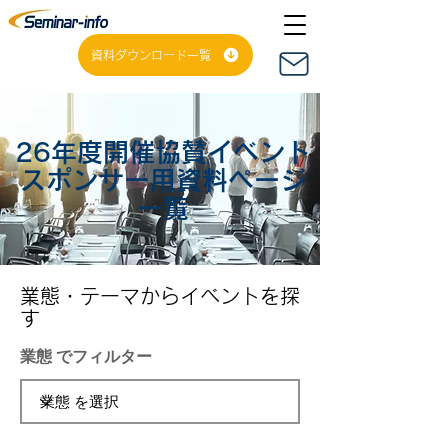
資料ダウンロード一覧
26年度開催協賛イベント
スポンサー用資料ページ
一覧
​業態・テーマからイベントを探
す
業態 でフィルター