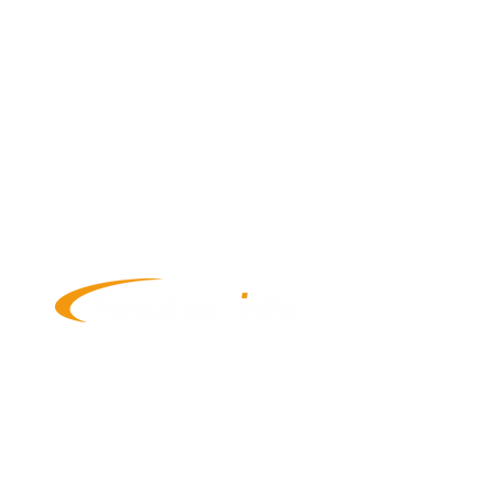
金融マーケティングBPO
展示会イベントへのご出展
協賛イベントへのご出展