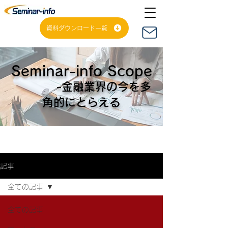
資料ダウンロード一覧
Seminar-info Scope
-金融業界の今を多
角的にとらえる
記事
全ての記事
全ての記事