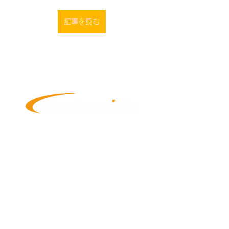
記事を読む
金融マーケティングBPO
展示会イベントへのご出展
協賛イベントへのご出展
プライベートイベントの開催