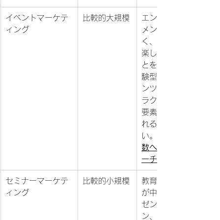
イベントマーケテ
比較的大規模
エンターテイ
ィング
メント性が高
く、参加者を
楽しませるこ
とを重視。体
験型のコンテ
ンツやインタ
ラクティブな
要素を取り入
れることが多
い。
数へのアプロ
ーチ。
セミナーマーケテ
比較的小規模
教育的な内容
ィング
が中心。プレ
ゼンテーショ
ン、ワークシ