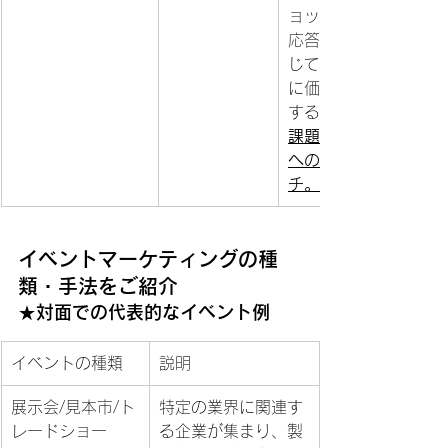
ョップ、質疑
応答などを通
じて、参加者
に価値を提供
する。
課題を持つ層
へのアプロー
チ。
イベントマーケティングの種
類・手法をご紹介
★対面での代表的なイベント例
イベントの種類
説明
展示会/見本市/ト
特定の業界に関連す
レードショー
る企業が集まり、製